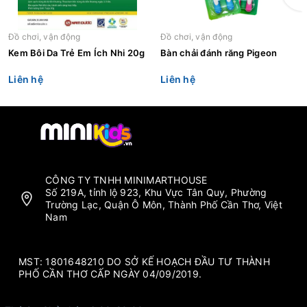
Đồ chơi, vận động
Đồ chơi, vận động
Kem Bôi Da Trẻ Em Ích Nhi 20g
Bàn chải đánh răng Pigeon
Liên hệ
Liên hệ
CÔNG TY TNHH MINIMARTHOUSE
Số 219A, tỉnh lộ 923, Khu Vực Tân Quy, Phường
Trường Lạc, Quận Ô Môn, Thành Phố Cần Thơ, Việt
Nam
MST: 1801648210 DO SỞ KẾ HOẠCH ĐẦU TƯ THÀNH
PHỐ CẦN THƠ CẤP NGÀY 04/09/2019.