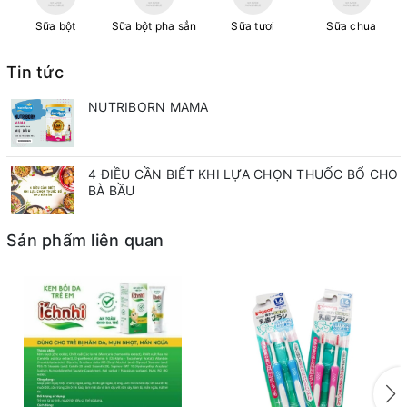
Sữa bột
Sữa bột pha sẳn
Sữa tươi
Sữa chua
Tin tức
NUTRIBORN MAMA
4 ĐIỀU CẦN BIẾT KHI LỰA CHỌN THUỐC BỔ CHO
BÀ BẦU
Sản phẩm liên quan