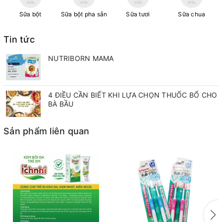
Sữa bột
Sữa bột pha sẳn
Sữa tươi
Sữa chua
Tin tức
NUTRIBORN MAMA
4 ĐIỀU CẦN BIẾT KHI LỰA CHỌN THUỐC BỔ CHO
BÀ BẦU
Sản phẩm liên quan