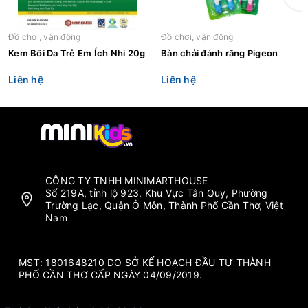
Đồ chơi, vận động
Đồ chơi, vận động
Kem Bôi Da Trẻ Em Ích Nhi 20g
Bàn chải đánh răng Pigeon
Liên hệ
Liên hệ
CÔNG TY TNHH MINIMARTHOUSE
Số 219A, tỉnh lộ 923, Khu Vực Tân Quy, Phường
Trường Lạc, Quận Ô Môn, Thành Phố Cần Thơ, Việt
Nam
MST: 1801648210 DO SỞ KẾ HOẠCH ĐẦU TƯ THÀNH
PHỐ CẦN THƠ CẤP NGÀY 04/09/2019.