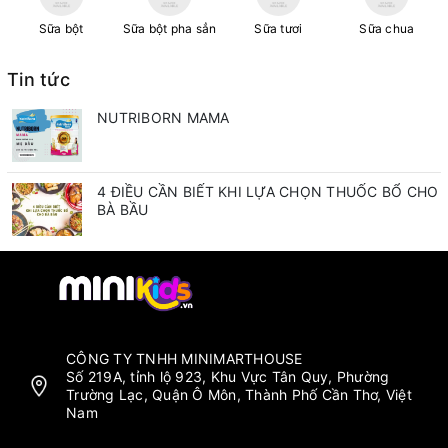
Sữa bột
Sữa bột pha sẳn
Sữa tươi
Sữa chua
Tin tức
NUTRIBORN MAMA
4 ĐIỀU CẦN BIẾT KHI LỰA CHỌN THUỐC BỔ CHO
BÀ BẦU
CÔNG TY TNHH MINIMARTHOUSE
Số 219A, tỉnh lộ 923, Khu Vực Tân Quy, Phường
Trường Lạc, Quận Ô Môn, Thành Phố Cần Thơ, Việt
Nam