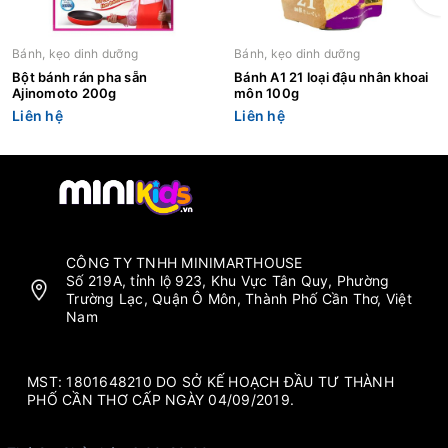
Bánh, kẹo dinh dưỡng
Bánh, kẹo dinh dưỡng
Bột bánh rán pha sẵn
Bánh A1 21 loại đậu nhân khoai
Ajinomoto 200g
môn 100g
Liên hệ
Liên hệ
CÔNG TY TNHH MINIMARTHOUSE
Số 219A, tỉnh lộ 923, Khu Vực Tân Quy, Phường
Trường Lạc, Quận Ô Môn, Thành Phố Cần Thơ, Việt
Nam
MST: 1801648210 DO SỞ KẾ HOẠCH ĐẦU TƯ THÀNH
PHỐ CẦN THƠ CẤP NGÀY 04/09/2019.