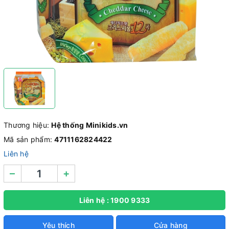
Thương hiệu:
Hệ thống Minikids.vn
Mã sản phẩm:
4711162824422
Liên hệ
–
+
Liên hệ : 1900 9333
Yêu thích
Cửa hàng