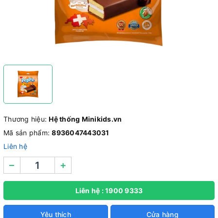
Thương hiệu:
Hệ thống Minikids.vn
Mã sản phẩm:
8936047443031
Liên hệ
–
+
Liên hệ : 1900 9333
Yêu thích
Cửa hàng