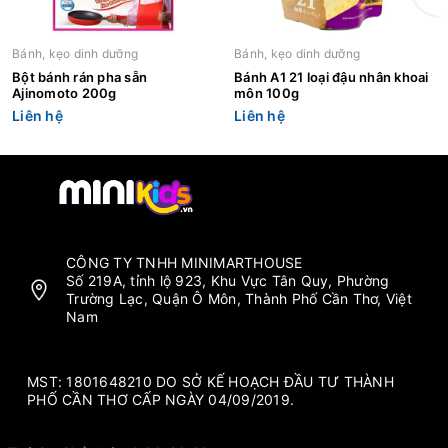
Bánh, kẹo dinh dưỡng
Bánh, kẹo dinh dưỡng
Bột bánh rán pha sẵn
Bánh A1 21 loại đậu nhân khoai
Ajinomoto 200g
môn 100g
Liên hệ
Liên hệ
CÔNG TY TNHH MINIMARTHOUSE
Số 219A, tỉnh lộ 923, Khu Vực Tân Quy, Phường
Trường Lạc, Quận Ô Môn, Thành Phố Cần Thơ, Việt
Nam
MST: 1801648210 DO SỞ KẾ HOẠCH ĐẦU TƯ THÀNH
PHỐ CẦN THƠ CẤP NGÀY 04/09/2019.