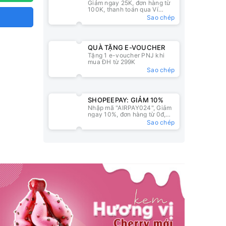
Giảm ngay 25K, đơn hàng từ
25K
100K, thanh toán qua Ví
ZaloPay
Sao chép
QUÀ TẶNG E-VOUCHER
Tặng 1 e-voucher PNJ khi
mua ĐH từ 299K
Sao chép
SHOPEEPAY: GIẢM 10%
Nhập mã "AIRPAY024", Giảm
ngay 10%, đơn hàng từ 0đ,
nhập mã tại ví ShopeePay
Sao chép