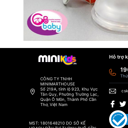
Hỗ trợ 
19
Thứ
CÔNG TY TNHH
MINIMARTHOUSE
Số 219A, tỉnh lộ 923, Khu Vực
csk
Tân Quy, Phường Trường Lạc,
Quận Ô Môn, Thành Phố Cần
Thơ, Việt Nam
MST: 1801648210 DO SỞ KẾ