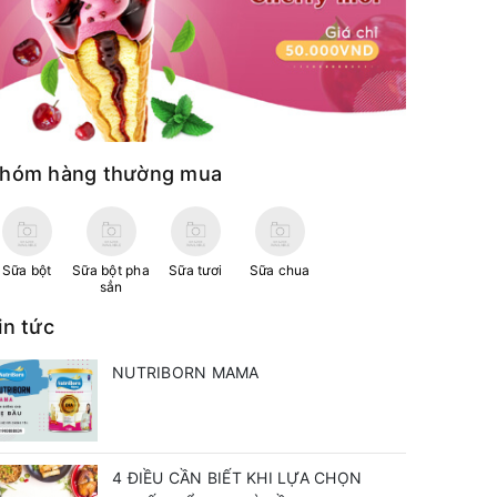
hóm hàng thường mua
Sữa bột
Sữa bột pha
Sữa tươi
Sữa chua
sẳn
in tức
NUTRIBORN MAMA
4 ĐIỀU CẦN BIẾT KHI LỰA CHỌN