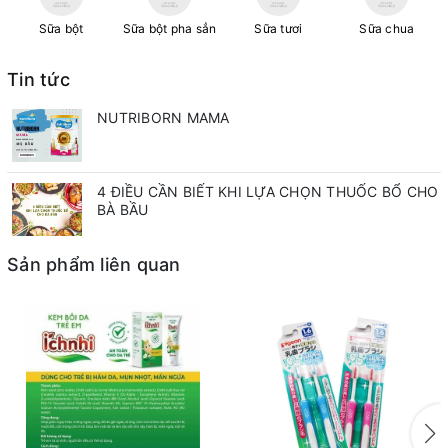
Sữa bột
Sữa bột pha sẳn
Sữa tươi
Sữa chua
Tin tức
NUTRIBORN MAMA
4 ĐIỀU CẦN BIẾT KHI LỰA CHỌN THUỐC BỔ CHO
BÀ BẦU
Sản phẩm liên quan