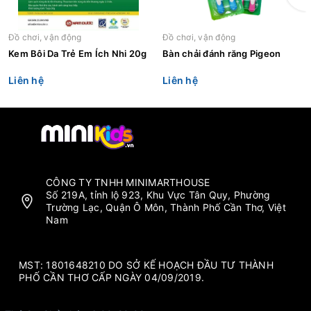
Đồ chơi, vận động
Đồ chơi, vận động
Kem Bôi Da Trẻ Em Ích Nhi 20g
Bàn chải đánh răng Pigeon
Liên hệ
Liên hệ
CÔNG TY TNHH MINIMARTHOUSE
Số 219A, tỉnh lộ 923, Khu Vực Tân Quy, Phường
Trường Lạc, Quận Ô Môn, Thành Phố Cần Thơ, Việt
Nam
MST: 1801648210 DO SỞ KẾ HOẠCH ĐẦU TƯ THÀNH
PHỐ CẦN THƠ CẤP NGÀY 04/09/2019.