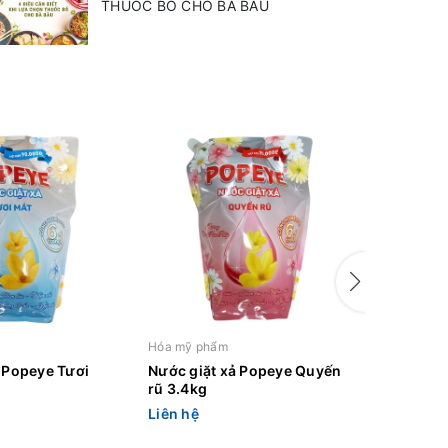
THUỐC BỔ CHO BÀ BẦU
Hóa mỹ phẩm
Hóa mỹ p
 Popeye Tươi
Nước giặt xả Popeye Quyến
Nước giặ
rũ 3.4kg
nàn 3.4
Liên hệ
Liên hệ