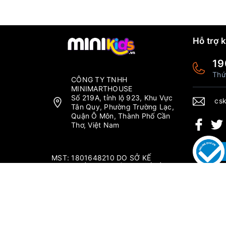
Hỗ trợ 
19
Thứ
CÔNG TY TNHH
MINIMARTHOUSE
Số 219A, tỉnh lộ 923, Khu Vực
csk
Tân Quy, Phường Trường Lạc,
Quận Ô Môn, Thành Phố Cần
Thơ, Việt Nam
MST: 1801648210 DO SỞ KẾ
HOẠCH ĐẦU TƯ THÀNH PHỐ CẦN
THƠ CẤP NGÀY 04/09/2019.
Thứ 2 - Chủ nhật: 6:00-20:00