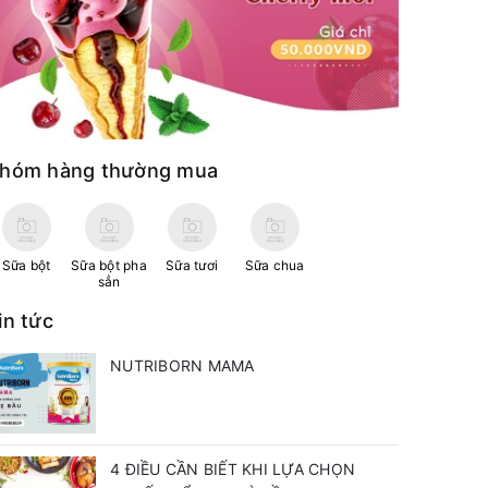
hóm hàng thường mua
Sữa bột
Sữa bột pha
Sữa tươi
Sữa chua
sẳn
in tức
NUTRIBORN MAMA
4 ĐIỀU CẦN BIẾT KHI LỰA CHỌN