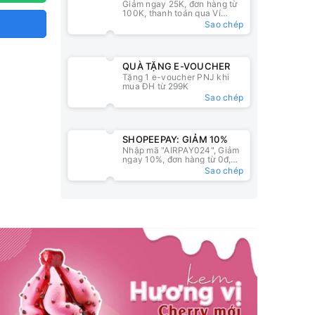
Giảm ngay 25K, đơn hàng từ
25K
100K, thanh toán qua Ví
ZaloPay
Sao chép
QUÀ TẶNG E-VOUCHER
Tặng 1 e-voucher PNJ khi
mua ĐH từ 299K
Sao chép
SHOPEEPAY: GIẢM 10%
Nhập mã "AIRPAY024", Giảm
ngay 10%, đơn hàng từ 0đ,
nhập mã tại ví ShopeePay
Sao chép