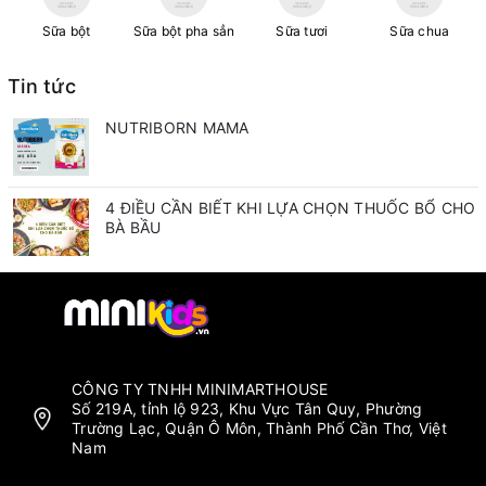
Sữa bột
Sữa bột pha sẳn
Sữa tươi
Sữa chua
Tin tức
NUTRIBORN MAMA
4 ĐIỀU CẦN BIẾT KHI LỰA CHỌN THUỐC BỔ CHO
BÀ BẦU
CÔNG TY TNHH MINIMARTHOUSE
Số 219A, tỉnh lộ 923, Khu Vực Tân Quy, Phường
Trường Lạc, Quận Ô Môn, Thành Phố Cần Thơ, Việt
Nam