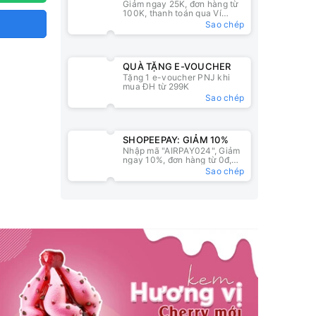
Giảm ngay 25K, đơn hàng từ
25K
100K, thanh toán qua Ví
ZaloPay
Sao chép
QUÀ TẶNG E-VOUCHER
Tặng 1 e-voucher PNJ khi
mua ĐH từ 299K
Sao chép
SHOPEEPAY: GIẢM 10%
Nhập mã "AIRPAY024", Giảm
ngay 10%, đơn hàng từ 0đ,
nhập mã tại ví ShopeePay
Sao chép