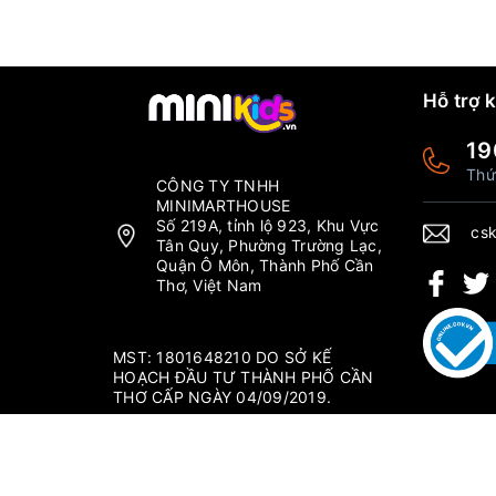
Hỗ trợ 
19
Thứ
CÔNG TY TNHH
MINIMARTHOUSE
Số 219A, tỉnh lộ 923, Khu Vực
csk
Tân Quy, Phường Trường Lạc,
Quận Ô Môn, Thành Phố Cần
Thơ, Việt Nam
MST: 1801648210 DO SỞ KẾ
HOẠCH ĐẦU TƯ THÀNH PHỐ CẦN
THƠ CẤP NGÀY 04/09/2019.
Thứ 2 - Chủ nhật: 6:00-20:00