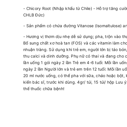
- Chicory Root (Nhập khẩu từ Chile) - Hỗ trợ tăng 
CHLB Đức)
- Sản phẩm có chứa đường Vitanose (Isomaltulose) an
- Hương vị thơm dịu nhẹ dễ sử dụng; pha, trộn vào t
Bổ sung chất xơ hoà tan (FOS) và các vitamin làm ch
nhuận tràng. Sử dụng khi trẻ em, người lớn bị táo bón
thu calci và dinh dưỡng. Phụ nữ có thai và đang cho 
lần uống 1 gói ngày 2 lần Trẻ em 4-6 tuổi: Mỗi lần uốn
ngày 2 lần Người lớn và trẻ em trên 12 tuổi: Mỗi lần u
20 ml nước uống, có thể pha với sữa, cháo hoặc bột, 
kiến bác sĩ, trước khi dùng. 4gr/ túi, 15 túi/ hộp Lư
thế thuốc chữa bệnh!