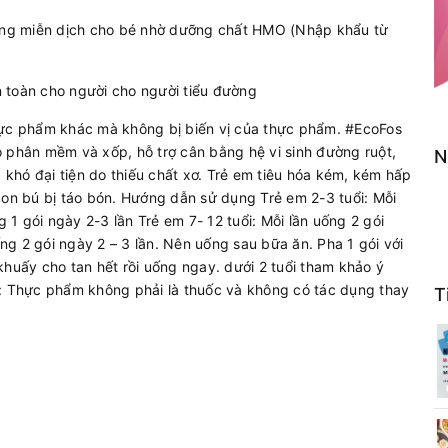
cường miễn dịch cho bé nhờ dưỡng chất HMO (Nhập khẩu từ
 toàn cho người cho người tiểu đường
hực phẩm khác mà không bị biến vị của thực phẩm. #EcoFos
o phân mềm và xốp, hỗ trợ cân bằng hệ vi sinh đường ruột,
N
, khó đại tiện do thiếu chất xơ. Trẻ em tiêu hóa kém, kém hấp
con bú bị táo bón. Hướng dẫn sử dụng Trẻ em 2-3 tuổi: Mỗi
g 1 gói ngày 2-3 lần Trẻ em 7- 12 tuổi: Mỗi lần uống 2 gói
ống 2 gói ngày 2 – 3 lần. Nên uống sau bữa ăn. Pha 1 gói với
khuấy cho tan hết rồi uống ngay. dưới 2 tuổi tham khảo ý
u ý: Thực phẩm không phải là thuốc và không có tác dụng thay
T