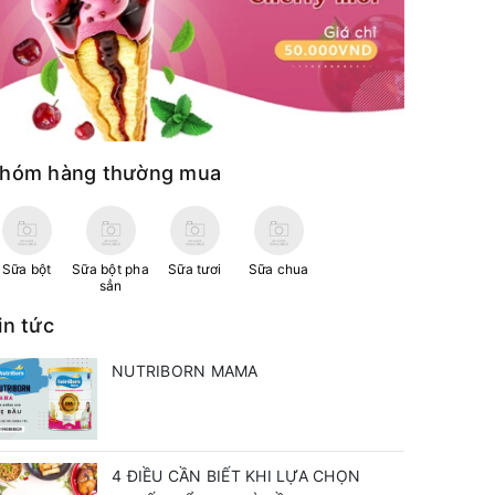
hóm hàng thường mua
Sữa bột
Sữa bột pha
Sữa tươi
Sữa chua
sẳn
in tức
NUTRIBORN MAMA
4 ĐIỀU CẦN BIẾT KHI LỰA CHỌN