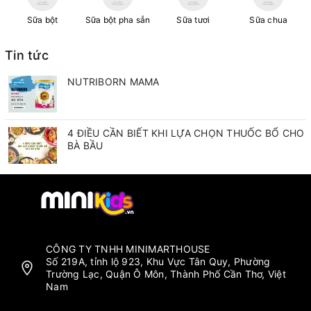
Sữa bột
Sữa bột pha sẳn
Sữa tươi
Sữa chua
Tin tức
NUTRIBORN MAMA
4 ĐIỀU CẦN BIẾT KHI LỰA CHỌN THUỐC BỔ CHO
BÀ BẦU
CÔNG TY TNHH MINIMARTHOUSE
Số 219A, tỉnh lộ 923, Khu Vực Tân Quy, Phường
Trường Lạc, Quận Ô Môn, Thành Phố Cần Thơ, Việt
Nam