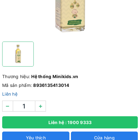
Thương hiệu:
Hệ thống Minikids.vn
Mã sản phẩm:
8936135413014
Liên hệ
–
+
Liên hệ : 1900 9333
Yêu thích
Cửa hàng