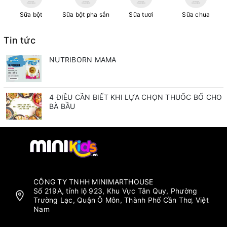
Sữa bột
Sữa bột pha sẳn
Sữa tươi
Sữa chua
Tin tức
NUTRIBORN MAMA
4 ĐIỀU CẦN BIẾT KHI LỰA CHỌN THUỐC BỔ CHO
BÀ BẦU
CÔNG TY TNHH MINIMARTHOUSE
Số 219A, tỉnh lộ 923, Khu Vực Tân Quy, Phường
Trường Lạc, Quận Ô Môn, Thành Phố Cần Thơ, Việt
Nam