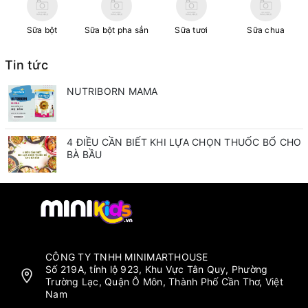
Sữa bột
Sữa bột pha sẳn
Sữa tươi
Sữa chua
Tin tức
NUTRIBORN MAMA
4 ĐIỀU CẦN BIẾT KHI LỰA CHỌN THUỐC BỔ CHO
BÀ BẦU
CÔNG TY TNHH MINIMARTHOUSE
Số 219A, tỉnh lộ 923, Khu Vực Tân Quy, Phường
Trường Lạc, Quận Ô Môn, Thành Phố Cần Thơ, Việt
Nam