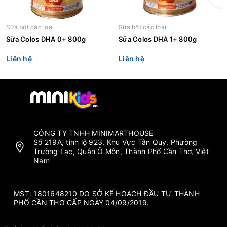
Sữa bột các loại
Sữa bột các loại
Sữa Colos DHA 0+ 800g
Sữa Colos DHA 1+ 800g
Liên hệ
Liên hệ
CÔNG TY TNHH MINIMARTHOUSE
Số 219A, tỉnh lộ 923, Khu Vực Tân Quy, Phường
Trường Lạc, Quận Ô Môn, Thành Phố Cần Thơ, Việt
Nam
MST: 1801648210 DO SỞ KẾ HOẠCH ĐẦU TƯ THÀNH
PHỐ CẦN THƠ CẤP NGÀY 04/09/2019.