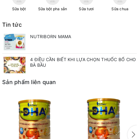
Sữa bột
Sữa bột pha sẳn
Sữa tươi
Sữa chua
Tin tức
NUTRIBORN MAMA
4 ĐIỀU CẦN BIẾT KHI LỰA CHỌN THUỐC BỔ CHO
BÀ BẦU
Sản phẩm liên quan