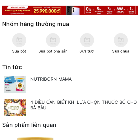
Nhóm hàng thường mua
Sữa bột
Sữa bột pha sẳn
Sữa tươi
Sữa chua
Tin tức
NUTRIBORN MAMA
4 ĐIỀU CẦN BIẾT KHI LỰA CHỌN THUỐC BỔ CHO
BÀ BẦU
Sản phẩm liên quan