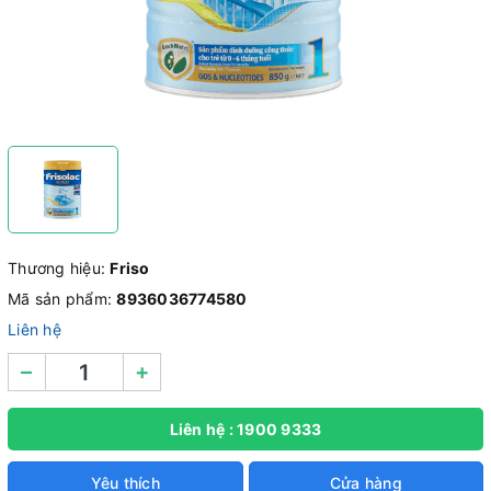
Thương hiệu:
Friso
Mã sản phẩm:
8936036774580
Liên hệ
–
+
Liên hệ : 1900 9333
Yêu thích
Cửa hàng