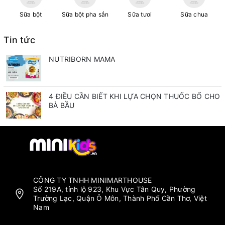
Sữa bột
Sữa bột pha sẳn
Sữa tươi
Sữa chua
Tin tức
NUTRIBORN MAMA
4 ĐIỀU CẦN BIẾT KHI LỰA CHỌN THUỐC BỔ CHO
BÀ BẦU
CÔNG TY TNHH MINIMARTHOUSE
Số 219A, tỉnh lộ 923, Khu Vực Tân Quy, Phường
Trường Lạc, Quận Ô Môn, Thành Phố Cần Thơ, Việt
Nam