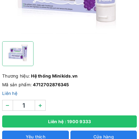
Thương hiệu:
Hệ thống Minikids.vn
Mã sản phẩm:
4712702876345
Liên hệ
–
+
Liên hệ : 1900 9333
Yêu thích
Cửa hàng