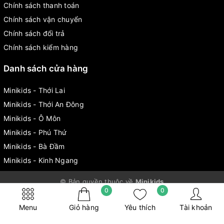
Chính sách thanh toán
Chính sách vận chuyển
Chính sách đổi trả
Chính sách kiểm hàng
Danh sách cửa hàng
Minikids - Thới Lai
Minikids - Thới An Đông
Minikids - Ô Môn
Minikids - Phú Thứ
Minikids - Bà Đầm
Minikids - Kinh Ngang
© Bản quyền thuộc về
Minikids
0
0
Cung cấp bởi
Sapo
Menu
Giỏ hàng
Yêu thích
Tài khoản