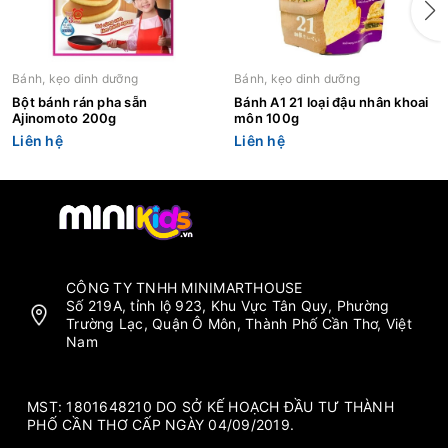
Bánh, kẹo dinh dưỡng
Bánh, kẹo dinh dưỡng
Bột bánh rán pha sẵn
Bánh A1 21 loại đậu nhân khoai
Ajinomoto 200g
môn 100g
Liên hệ
Liên hệ
CÔNG TY TNHH MINIMARTHOUSE
Số 219A, tỉnh lộ 923, Khu Vực Tân Quy, Phường
Trường Lạc, Quận Ô Môn, Thành Phố Cần Thơ, Việt
Nam
MST: 1801648210 DO SỞ KẾ HOẠCH ĐẦU TƯ THÀNH
PHỐ CẦN THƠ CẤP NGÀY 04/09/2019.