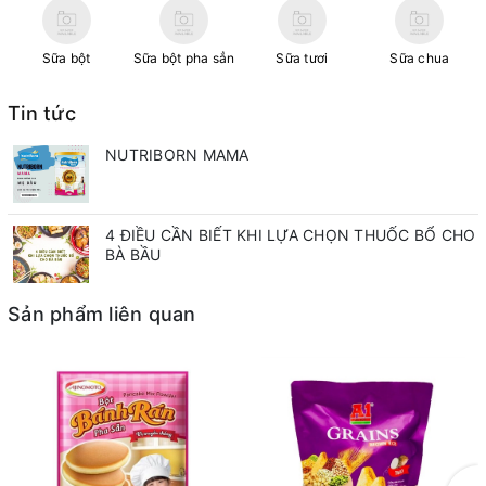
Sữa bột
Sữa bột pha sẳn
Sữa tươi
Sữa chua
Tin tức
NUTRIBORN MAMA
4 ĐIỀU CẦN BIẾT KHI LỰA CHỌN THUỐC BỔ CHO
BÀ BẦU
Sản phẩm liên quan