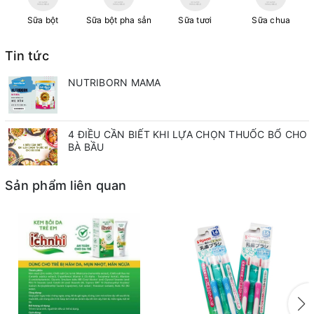
Sữa bột
Sữa bột pha sẳn
Sữa tươi
Sữa chua
Tin tức
NUTRIBORN MAMA
4 ĐIỀU CẦN BIẾT KHI LỰA CHỌN THUỐC BỔ CHO
BÀ BẦU
Sản phẩm liên quan