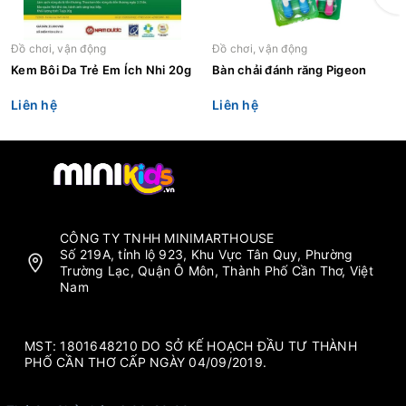
Đồ chơi, vận động
Đồ chơi, vận động
Kem Bôi Da Trẻ Em Ích Nhi 20g
Bàn chải đánh răng Pigeon
Liên hệ
Liên hệ
CÔNG TY TNHH MINIMARTHOUSE
Số 219A, tỉnh lộ 923, Khu Vực Tân Quy, Phường
Trường Lạc, Quận Ô Môn, Thành Phố Cần Thơ, Việt
Nam
MST: 1801648210 DO SỞ KẾ HOẠCH ĐẦU TƯ THÀNH
PHỐ CẦN THƠ CẤP NGÀY 04/09/2019.