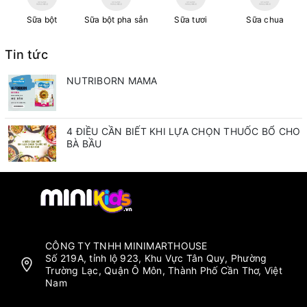
Sữa bột
Sữa bột pha sẳn
Sữa tươi
Sữa chua
Tin tức
NUTRIBORN MAMA
4 ĐIỀU CẦN BIẾT KHI LỰA CHỌN THUỐC BỔ CHO
BÀ BẦU
CÔNG TY TNHH MINIMARTHOUSE
Số 219A, tỉnh lộ 923, Khu Vực Tân Quy, Phường
Trường Lạc, Quận Ô Môn, Thành Phố Cần Thơ, Việt
Nam