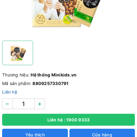
Thương hiệu:
Hệ thống Minikids.vn
Mã sản phẩm:
8809257330791
Liên hệ
–
+
Liên hệ : 1900 9333
Yêu thích
Cửa hàng