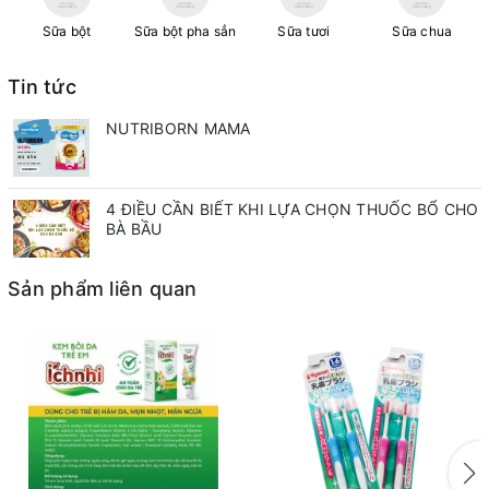
Sữa bột
Sữa bột pha sẳn
Sữa tươi
Sữa chua
Tin tức
NUTRIBORN MAMA
4 ĐIỀU CẦN BIẾT KHI LỰA CHỌN THUỐC BỔ CHO
BÀ BẦU
Sản phẩm liên quan