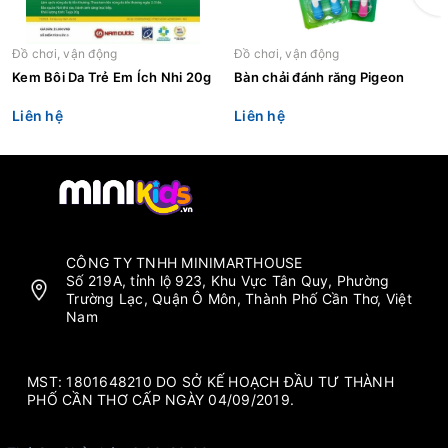
Đồ chơi, vận động
Đồ chơi, vận động
Kem Bôi Da Trẻ Em Ích Nhi 20g
Bàn chải đánh răng Pigeon
Liên hệ
Liên hệ
CÔNG TY TNHH MINIMARTHOUSE
Số 219A, tỉnh lộ 923, Khu Vực Tân Quy, Phường
Trường Lạc, Quận Ô Môn, Thành Phố Cần Thơ, Việt
Nam
MST: 1801648210 DO SỞ KẾ HOẠCH ĐẦU TƯ THÀNH
PHỐ CẦN THƠ CẤP NGÀY 04/09/2019.