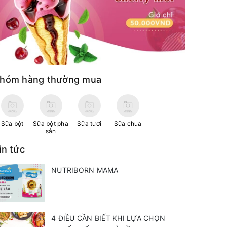
hóm hàng thường mua
Sữa bột
Sữa bột pha
Sữa tươi
Sữa chua
sẳn
in tức
NUTRIBORN MAMA
4 ĐIỀU CẦN BIẾT KHI LỰA CHỌN