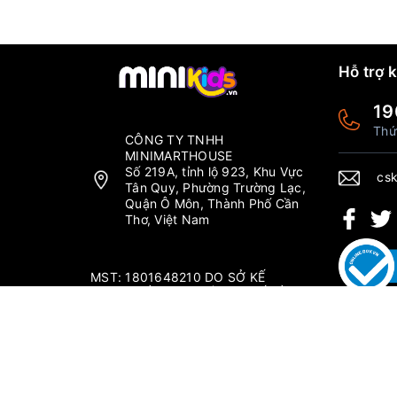
Hỗ trợ 
19
Thứ
CÔNG TY TNHH
MINIMARTHOUSE
Số 219A, tỉnh lộ 923, Khu Vực
csk
Tân Quy, Phường Trường Lạc,
Quận Ô Môn, Thành Phố Cần
Thơ, Việt Nam
MST: 1801648210 DO SỞ KẾ
HOẠCH ĐẦU TƯ THÀNH PHỐ CẦN
THƠ CẤP NGÀY 04/09/2019.
Thứ 2 - Chủ nhật: 6:00-20:00