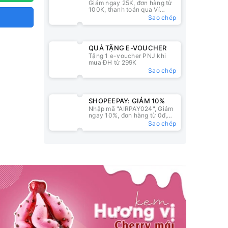
Giảm ngay 25K, đơn hàng từ
25K
100K, thanh toán qua Ví
ZaloPay
Sao chép
QUÀ TẶNG E-VOUCHER
Tặng 1 e-voucher PNJ khi
mua ĐH từ 299K
Sao chép
SHOPEEPAY: GIẢM 10%
Nhập mã "AIRPAY024", Giảm
ngay 10%, đơn hàng từ 0đ,
nhập mã tại ví ShopeePay
Sao chép