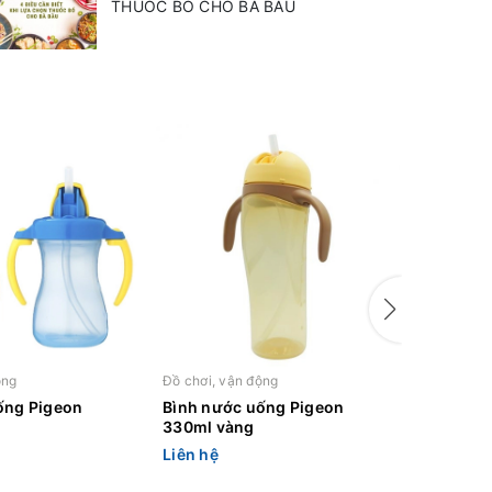
THUỐC BỔ CHO BÀ BẦU
ộng
Đồ chơi, vận động
Đồ chơi, v
ống Pigeon
Bình nước uống Pigeon
Bình nư
330ml vàng
330ml x
Liên hệ
Liên hệ