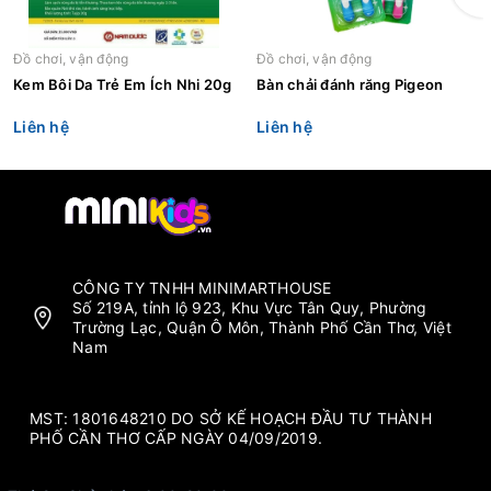
Đồ chơi, vận động
Đồ chơi, vận động
Kem Bôi Da Trẻ Em Ích Nhi 20g
Bàn chải đánh răng Pigeon
Liên hệ
Liên hệ
CÔNG TY TNHH MINIMARTHOUSE
Số 219A, tỉnh lộ 923, Khu Vực Tân Quy, Phường
Trường Lạc, Quận Ô Môn, Thành Phố Cần Thơ, Việt
Nam
MST: 1801648210 DO SỞ KẾ HOẠCH ĐẦU TƯ THÀNH
PHỐ CẦN THƠ CẤP NGÀY 04/09/2019.