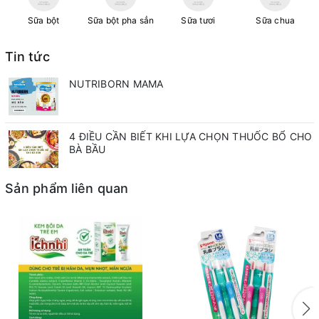
Sữa bột
Sữa bột pha sẳn
Sữa tươi
Sữa chua
Tin tức
NUTRIBORN MAMA
4 ĐIỀU CẦN BIẾT KHI LỰA CHỌN THUỐC BỔ CHO
BÀ BẦU
Sản phẩm liên quan