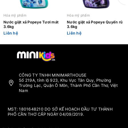
Hóa mỹ phẩm
Hóa mỹ phẩm
Nước giặt xả Popeye Tươi mát
Nước giặt xả Popeye Quyến rũ
3.6kg
3.6kg
Liên hệ
Liên hệ
CÔNG TY TNHH MINIMARTHOUSE
Số 219A, tỉnh lộ 923, Khu Vực Tân Quy, Phường
Trường Lạc, Quận Ô Môn, Thành Phố Cần Thơ, Việt
Nam
MST: 1801648210 DO SỞ KẾ HOẠCH ĐẦU TƯ THÀNH
PHỐ CẦN THƠ CẤP NGÀY 04/09/2019.