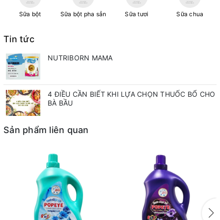
Sữa bột
Sữa bột pha sẳn
Sữa tươi
Sữa chua
Tin tức
NUTRIBORN MAMA
4 ĐIỀU CẦN BIẾT KHI LỰA CHỌN THUỐC BỔ CHO
BÀ BẦU
Sản phẩm liên quan