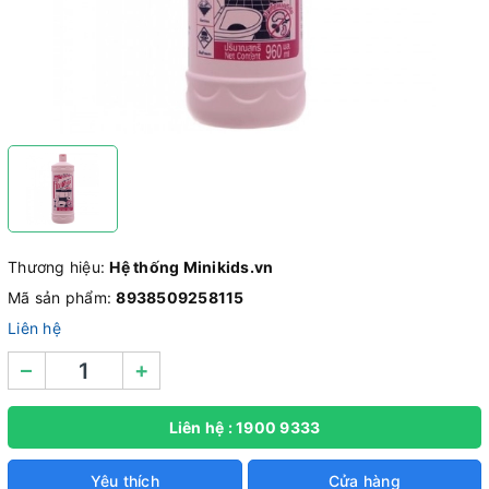
Thương hiệu:
Hệ thống Minikids.vn
Mã sản phẩm:
8938509258115
Liên hệ
–
+
Liên hệ : 1900 9333
Yêu thích
Cửa hàng