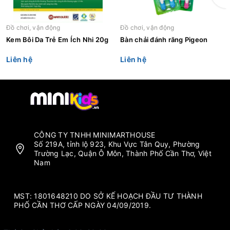
Đồ chơi, vận động
Đồ chơi, vận động
Kem Bôi Da Trẻ Em Ích Nhi 20g
Bàn chải đánh răng Pigeon
Liên hệ
Liên hệ
CÔNG TY TNHH MINIMARTHOUSE
Số 219A, tỉnh lộ 923, Khu Vực Tân Quy, Phường
Trường Lạc, Quận Ô Môn, Thành Phố Cần Thơ, Việt
Nam
MST: 1801648210 DO SỞ KẾ HOẠCH ĐẦU TƯ THÀNH
PHỐ CẦN THƠ CẤP NGÀY 04/09/2019.