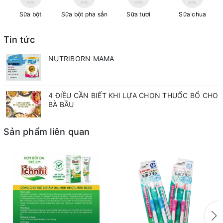
Sữa bột
Sữa bột pha sẳn
Sữa tươi
Sữa chua
Tin tức
NUTRIBORN MAMA
4 ĐIỀU CẦN BIẾT KHI LỰA CHỌN THUỐC BỔ CHO
BÀ BẦU
Sản phẩm liên quan