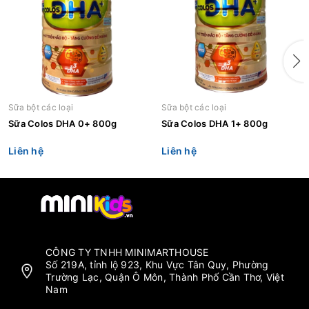
Sữa bột các loại
Sữa bột các loại
Sữa Colos DHA 0+ 800g
Sữa Colos DHA 1+ 800g
Liên hệ
Liên hệ
CÔNG TY TNHH MINIMARTHOUSE
Số 219A, tỉnh lộ 923, Khu Vực Tân Quy, Phường
Trường Lạc, Quận Ô Môn, Thành Phố Cần Thơ, Việt
Nam