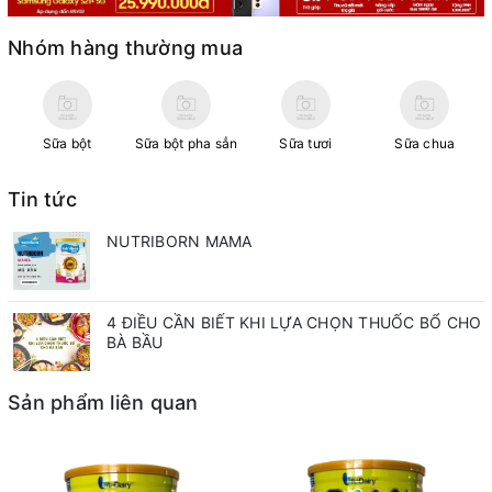
Nhóm hàng thường mua
Sữa bột
Sữa bột pha sẳn
Sữa tươi
Sữa chua
Tin tức
NUTRIBORN MAMA
4 ĐIỀU CẦN BIẾT KHI LỰA CHỌN THUỐC BỔ CHO
BÀ BẦU
Sản phẩm liên quan