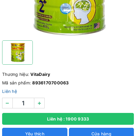
Thương hiệu:
VitaDairy
Mã sản phẩm:
8936170700063
Liên hệ
–
+
Liên hệ : 1900 9333
Yêu thích
Cửa hàng