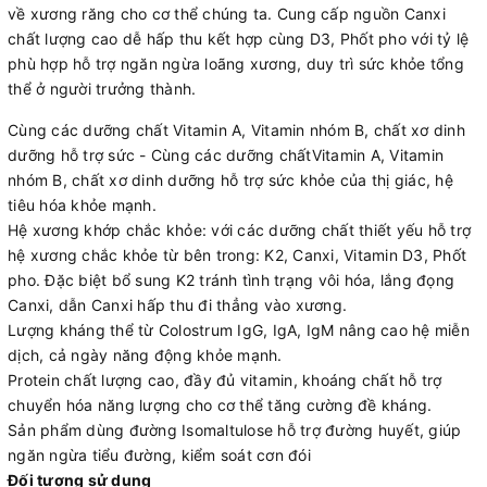
về xương răng cho cơ thể chúng ta. Cung cấp nguồn Canxi
chất lượng cao dễ hấp thu kết hợp cùng D3, Phốt pho với tỷ lệ
phù hợp hỗ trợ ngăn ngừa loãng xương, duy trì sức khỏe tổng
thể ở người trưởng thành.
Cùng các dưỡng chất Vitamin A, Vitamin nhóm B, chất xơ dinh
dưỡng hỗ trợ sức - Cùng các dưỡng chấtVitamin A, Vitamin
nhóm B, chất xơ dinh dưỡng hỗ trợ sức khỏe của thị giác, hệ
tiêu hóa khỏe mạnh.
Hệ xương khớp chắc khỏe: với các dưỡng chất thiết yếu hỗ trợ
hệ xương chắc khỏe từ bên trong: K2, Canxi, Vitamin D3, Phốt
pho. Đặc biệt bổ sung K2 tránh tình trạng vôi hóa, lắng đọng
Canxi, dẫn Canxi hấp thu đi thẳng vào xương.
Lượng kháng thể từ Colostrum IgG, IgA, IgM nâng cao hệ miễn
dịch, cả ngày năng động khỏe mạnh.
Protein chất lượng cao, đầy đủ vitamin, khoáng chất hỗ trợ
chuyển hóa năng lượng cho cơ thể tăng cường đề kháng.
Sản phẩm dùng đường Isomaltulose hỗ trợ đường huyết, giúp
ngăn ngừa tiểu đường, kiểm soát cơn đói
Đối tượng sử dụng