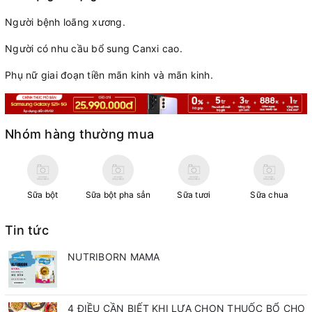
Người bệnh loãng xương.
Người có nhu cầu bổ sung Canxi cao.
Phụ nữ giai đoạn tiền mãn kinh và mãn kinh.
Nhóm hàng thường mua
Sữa bột
Sữa bột pha sẳn
Sữa tươi
Sữa chua
Tin tức
NUTRIBORN MAMA
4 ĐIỀU CẦN BIẾT KHI LỰA CHỌN THUỐC BỔ CHO