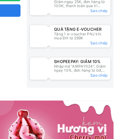
Giảm ngay 25K, đơn hàng từ
25K
100K, thanh toán qua Ví
ZaloPay
Sao chép
QUÀ TẶNG E-VOUCHER
Tặng 1 e-voucher PNJ khi
mua ĐH từ 299K
Sao chép
SHOPEEPAY: GIẢM 10%
Nhập mã "AIRPAY024", Giảm
ngay 10%, đơn hàng từ 0đ,
nhập mã tại ví ShopeePay
Sao chép