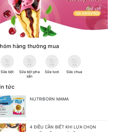
hóm hàng thường mua
Sữa bột
Sữa bột pha
Sữa tươi
Sữa chua
sẳn
in tức
NUTRIBORN MAMA
4 ĐIỀU CẦN BIẾT KHI LỰA CHỌN