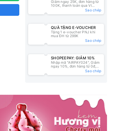
Giảm ngay 25K, đơn hàng từ
25K
100K, thanh toán qua Ví
ZaloPay
Sao chép
QUÀ TẶNG E-VOUCHER
Tặng 1 e-voucher PNJ khi
mua ĐH từ 299K
Sao chép
SHOPEEPAY: GIẢM 10%
Nhập mã "AIRPAY024", Giảm
ngay 10%, đơn hàng từ 0đ,
nhập mã tại ví ShopeePay
Sao chép