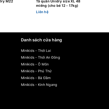
Dry M22
Tã quần Unidry size XL 48
Tã dán U
miếng (cho bé 12 - 17kg)
Liên hệ
Liên hệ
Danh sách cửa hàng
Minikids - Thới Lai
Minikids - Thới An Đông
Minikids - Ô Môn
Minikids - Phú Thứ
Minikids - Bà Đầm
Minikids - Kinh Ngang