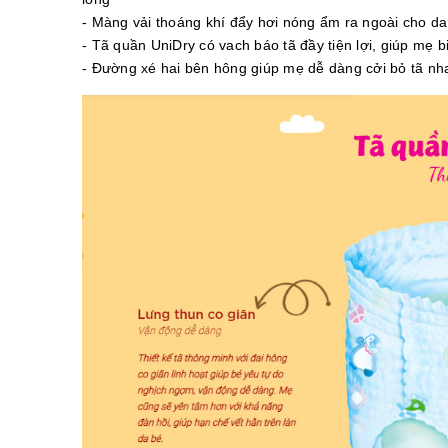
- Màng vải thoáng khí đẩy hơi nóng ẩm ra ngoài cho d
- Tã quần UniDry có vach báo tã đầy tiện lợi, giúp mẹ b
- Đường xé hai bên hông giúp mẹ dễ dàng cởi bỏ tã nha