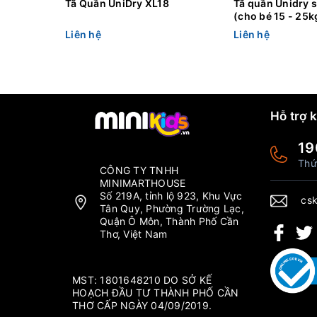
Tã Quần UniDry XL18
Tã quần Unidry 
(cho bé 15 - 25k
Liên hệ
Liên hệ
Hỗ trợ 
19
Thứ
CÔNG TY TNHH
MINIMARTHOUSE
Số 219A, tỉnh lộ 923, Khu Vực
csk
Tân Quy, Phường Trường Lạc,
Quận Ô Môn, Thành Phố Cần
Thơ, Việt Nam
MST: 1801648210 DO SỞ KẾ
HOẠCH ĐẦU TƯ THÀNH PHỐ CẦN
THƠ CẤP NGÀY 04/09/2019.