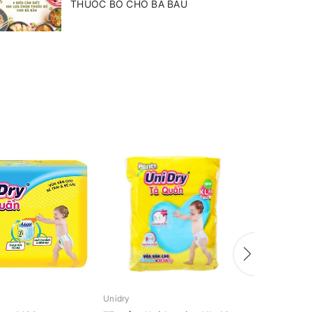
THUỐC BỔ CHO BÀ BẦU
Unidry
Unidry