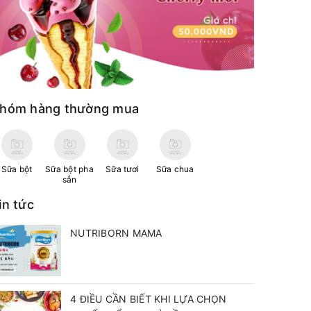
hóm hàng thường mua
Sữa bột
Sữa bột pha
Sữa tươi
Sữa chua
sẳn
in tức
NUTRIBORN MAMA
4 ĐIỀU CẦN BIẾT KHI LỰA CHỌN