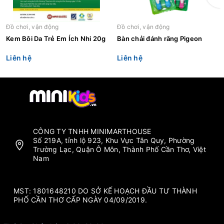
Đồ chơi, vận động
Đồ chơi, vận động
Kem Bôi Da Trẻ Em Ích Nhi 20g
Bàn chải đánh răng Pigeon
Liên hệ
Liên hệ
CÔNG TY TNHH MINIMARTHOUSE
Số 219A, tỉnh lộ 923, Khu Vực Tân Quy, Phường
Trường Lạc, Quận Ô Môn, Thành Phố Cần Thơ, Việt
Nam
MST: 1801648210 DO SỞ KẾ HOẠCH ĐẦU TƯ THÀNH
PHỐ CẦN THƠ CẤP NGÀY 04/09/2019.