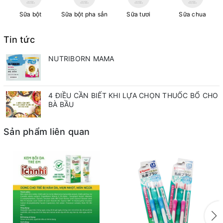
Sữa bột
Sữa bột pha sẳn
Sữa tươi
Sữa chua
Tin tức
NUTRIBORN MAMA
4 ĐIỀU CẦN BIẾT KHI LỰA CHỌN THUỐC BỔ CHO
BÀ BẦU
Sản phẩm liên quan