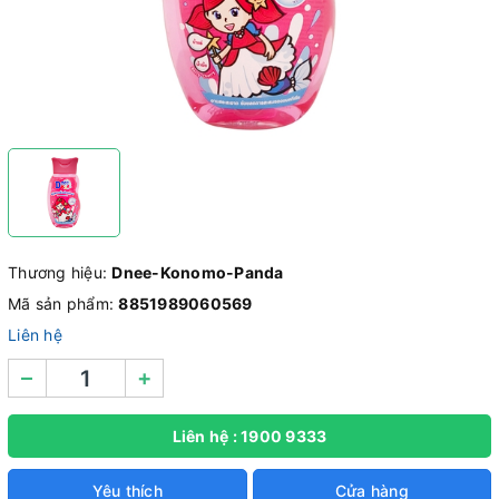
Thương hiệu:
Dnee-Konomo-Panda
Mã sản phẩm:
8851989060569
Liên hệ
–
+
Liên hệ : 1900 9333
Yêu thích
Cửa hàng