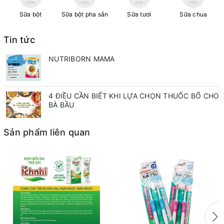
Sữa bột
Sữa bột pha sẳn
Sữa tươi
Sữa chua
Tin tức
NUTRIBORN MAMA
4 ĐIỀU CẦN BIẾT KHI LỰA CHỌN THUỐC BỔ CHO
BÀ BẦU
Sản phẩm liên quan