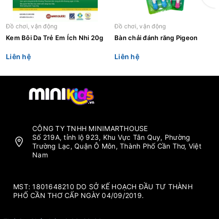
Đồ chơi, vận động
Đồ chơi, vận động
Kem Bôi Da Trẻ Em Ích Nhi 20g
Bàn chải đánh răng Pigeon
Liên hệ
Liên hệ
CÔNG TY TNHH MINIMARTHOUSE
Số 219A, tỉnh lộ 923, Khu Vực Tân Quy, Phường
Trường Lạc, Quận Ô Môn, Thành Phố Cần Thơ, Việt
Nam
MST: 1801648210 DO SỞ KẾ HOẠCH ĐẦU TƯ THÀNH
PHỐ CẦN THƠ CẤP NGÀY 04/09/2019.