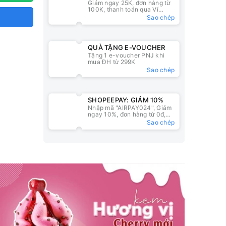
Giảm ngay 25K, đơn hàng từ
25K
100K, thanh toán qua Ví
ZaloPay
Sao chép
QUÀ TẶNG E-VOUCHER
Tặng 1 e-voucher PNJ khi
mua ĐH từ 299K
Sao chép
SHOPEEPAY: GIẢM 10%
Nhập mã "AIRPAY024", Giảm
ngay 10%, đơn hàng từ 0đ,
nhập mã tại ví ShopeePay
Sao chép