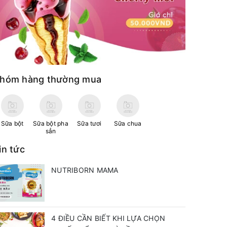
hóm hàng thường mua
Sữa bột
Sữa bột pha
Sữa tươi
Sữa chua
sẳn
in tức
NUTRIBORN MAMA
4 ĐIỀU CẦN BIẾT KHI LỰA CHỌN