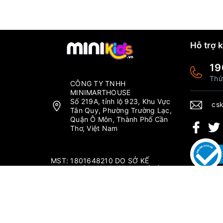
Hỗ trợ 
19
Thứ
CÔNG TY TNHH
MINIMARTHOUSE
Số 219A, tỉnh lộ 923, Khu Vực
csk
Tân Quy, Phường Trường Lạc,
Quận Ô Môn, Thành Phố Cần
Thơ, Việt Nam
MST: 1801648210 DO SỞ KẾ
HOẠCH ĐẦU TƯ THÀNH PHỐ CẦN
THƠ CẤP NGÀY 04/09/2019.
Thứ 2 - Chủ nhật: 6:00-20:00