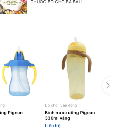
THUỐC BỔ CHO BÀ BẦU
ộng
Đồ chơi, vận động
Đồ chơi, v
ống Pigeon
Bình nước uống Pigeon
Bình nư
330ml vàng
330ml x
Liên hệ
Liên hệ