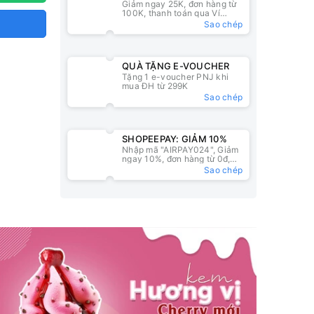
Giảm ngay 25K, đơn hàng từ
25K
100K, thanh toán qua Ví
ZaloPay
Sao chép
QUÀ TẶNG E-VOUCHER
Tặng 1 e-voucher PNJ khi
mua ĐH từ 299K
Sao chép
SHOPEEPAY: GIẢM 10%
Nhập mã "AIRPAY024", Giảm
ngay 10%, đơn hàng từ 0đ,
nhập mã tại ví ShopeePay
Sao chép