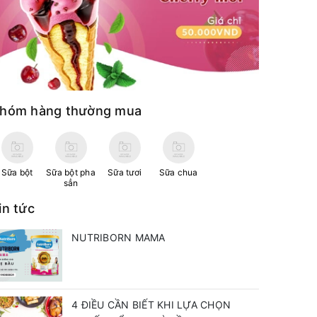
hóm hàng thường mua
Sữa bột
Sữa bột pha
Sữa tươi
Sữa chua
sẳn
in tức
NUTRIBORN MAMA
4 ĐIỀU CẦN BIẾT KHI LỰA CHỌN