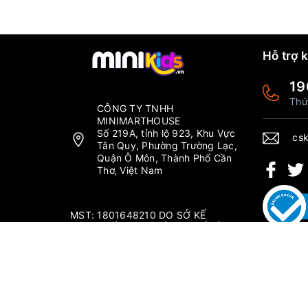
Hỗ trợ 
19
Thứ
CÔNG TY TNHH
MINIMARTHOUSE
Số 219A, tỉnh lộ 923, Khu Vực
csk
Tân Quy, Phường Trường Lạc,
Quận Ô Môn, Thành Phố Cần
Thơ, Việt Nam
MST: 1801648210 DO SỞ KẾ
HOẠCH ĐẦU TƯ THÀNH PHỐ CẦN
THƠ CẤP NGÀY 04/09/2019.
Thứ 2 - Chủ nhật: 6:00-20:00