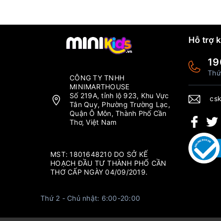
Hỗ trợ 
19
Thứ
CÔNG TY TNHH
MINIMARTHOUSE
Số 219A, tỉnh lộ 923, Khu Vực
csk
Tân Quy, Phường Trường Lạc,
Quận Ô Môn, Thành Phố Cần
Thơ, Việt Nam
MST: 1801648210 DO SỞ KẾ
HOẠCH ĐẦU TƯ THÀNH PHỐ CẦN
THƠ CẤP NGÀY 04/09/2019.
Thứ 2 - Chủ nhật: 6:00-20:00