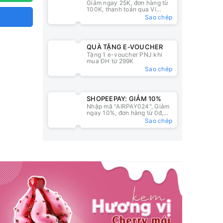
Giảm ngay 25K, đơn hàng từ
25K
100K, thanh toán qua Ví
ZaloPay
Sao chép
QUÀ TẶNG E-VOUCHER
Tặng 1 e-voucher PNJ khi
mua ĐH từ 299K
Sao chép
SHOPEEPAY: GIẢM 10%
Nhập mã "AIRPAY024", Giảm
ngay 10%, đơn hàng từ 0đ,
nhập mã tại ví ShopeePay
Sao chép