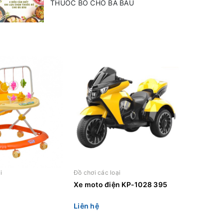
THUỐC BỔ CHO BÀ BẦU
i
Đồ chơi các loại
Xe moto điện KP-1028 395
Liên hệ