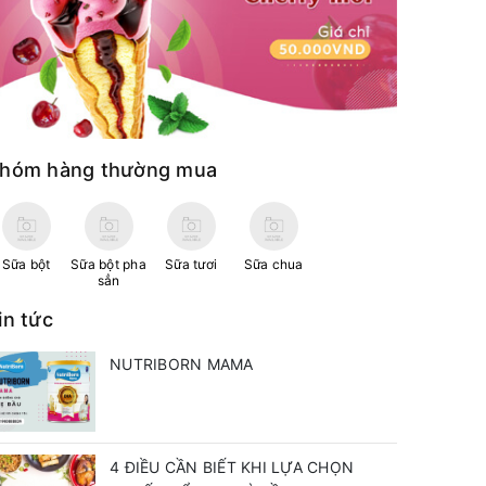
hóm hàng thường mua
Sữa bột
Sữa bột pha
Sữa tươi
Sữa chua
sẳn
in tức
NUTRIBORN MAMA
4 ĐIỀU CẦN BIẾT KHI LỰA CHỌN