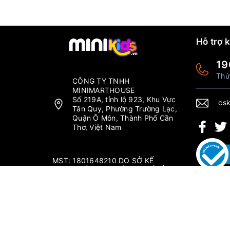
Hỗ trợ 
19
Thứ
CÔNG TY TNHH
MINIMARTHOUSE
Số 219A, tỉnh lộ 923, Khu Vực
csk
Tân Quy, Phường Trường Lạc,
Quận Ô Môn, Thành Phố Cần
Thơ, Việt Nam
MST: 1801648210 DO SỞ KẾ
HOẠCH ĐẦU TƯ THÀNH PHỐ CẦN
THƠ CẤP NGÀY 04/09/2019.
Thứ 2 - Chủ nhật: 6:00-20:00