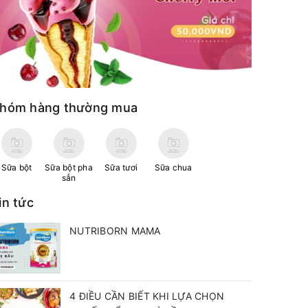
hóm hàng thường mua
Sữa bột
Sữa bột pha
Sữa tươi
Sữa chua
sẳn
in tức
NUTRIBORN MAMA
4 ĐIỀU CẦN BIẾT KHI LỰA CHỌN