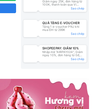
Giảm ngay 25K, đơn hàng từ
25K
100K, thanh toán qua Ví
ZaloPay
Sao chép
QUÀ TẶNG E-VOUCHER
Tặng 1 e-voucher PNJ khi
mua ĐH từ 299K
Sao chép
SHOPEEPAY: GIẢM 10%
Nhập mã "AIRPAY024", Giảm
ngay 10%, đơn hàng từ 0đ,
nhập mã tại ví ShopeePay
Sao chép