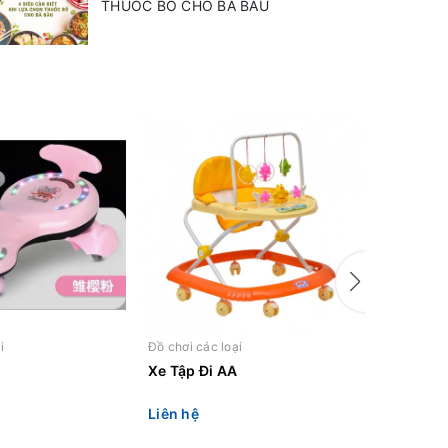
THUỐC BỔ CHO BÀ BẦU
i
Đồ chơi các loại
Đồ chơi cá
Xe Tập Đi AA
Xe moto
Liên hệ
Liên hệ