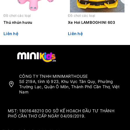
Đồ chơi các loại
Đồ chơi các loại
Thú nhún hươu
Xe Hơi LAMBOGHINI 603
Liên hệ
Liên hệ
CÔNG TY TNHH MINIMARTHOUSE
Số 219A, tỉnh lộ 923, Khu Vực Tân Quy, Phường
Trường Lạc, Quận Ô Môn, Thành Phố Cần Thơ, Việt
Nam
MST: 1801648210 DO SỞ KẾ HOẠCH ĐẦU TƯ THÀNH
PHỐ CẦN THƠ CẤP NGÀY 04/09/2019.