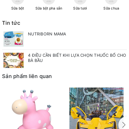
Sữa bột
Sữa bột pha sẳn
Sữa tươi
Sữa chua
Tin tức
NUTRIBORN MAMA
4 ĐIỀU CẦN BIẾT KHI LỰA CHỌN THUỐC BỔ CHO
BÀ BẦU
Sản phẩm liên quan