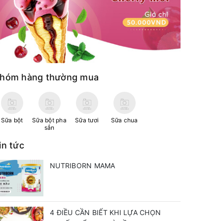
hóm hàng thường mua
Sữa bột
Sữa bột pha
Sữa tươi
Sữa chua
sẳn
in tức
NUTRIBORN MAMA
4 ĐIỀU CẦN BIẾT KHI LỰA CHỌN