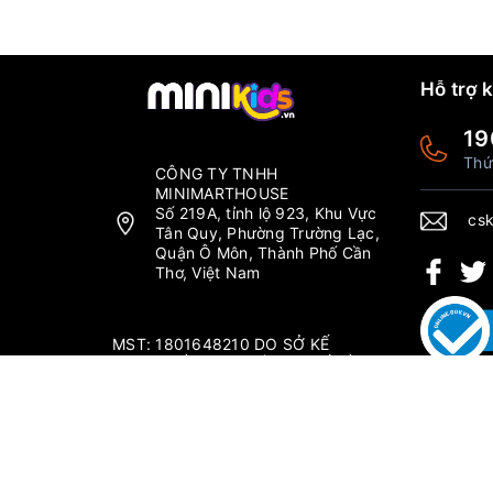
Hỗ trợ 
19
Thứ
CÔNG TY TNHH
MINIMARTHOUSE
Số 219A, tỉnh lộ 923, Khu Vực
csk
Tân Quy, Phường Trường Lạc,
Quận Ô Môn, Thành Phố Cần
Thơ, Việt Nam
MST: 1801648210 DO SỞ KẾ
HOẠCH ĐẦU TƯ THÀNH PHỐ CẦN
THƠ CẤP NGÀY 04/09/2019.
Thứ 2 - Chủ nhật: 6:00-20:00