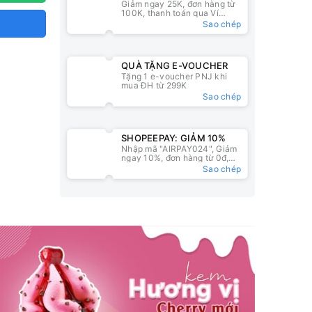
Giảm ngay 25K, đơn hàng từ
25K
100K, thanh toán qua Ví
ZaloPay
Sao chép
QUÀ TẶNG E-VOUCHER
Tặng 1 e-voucher PNJ khi
mua ĐH từ 299K
Sao chép
SHOPEEPAY: GIẢM 10%
Nhập mã "AIRPAY024", Giảm
ngay 10%, đơn hàng từ 0đ,
nhập mã tại ví ShopeePay
Sao chép