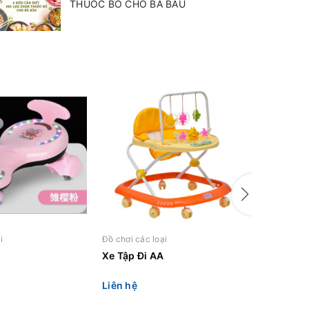
THUỐC BỔ CHO BÀ BẦU
i
Đồ chơi các loại
Đồ chơi cá
Xe Tập Đi AA
Xe moto
Liên hệ
Liên hệ