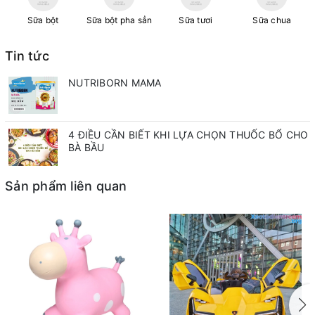
Sữa bột
Sữa bột pha sẳn
Sữa tươi
Sữa chua
Tin tức
NUTRIBORN MAMA
4 ĐIỀU CẦN BIẾT KHI LỰA CHỌN THUỐC BỔ CHO
BÀ BẦU
Sản phẩm liên quan