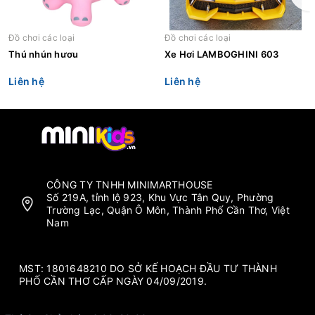
Đồ chơi các loại
Đồ chơi các loại
Thú nhún hươu
Xe Hơi LAMBOGHINI 603
Liên hệ
Liên hệ
CÔNG TY TNHH MINIMARTHOUSE
Số 219A, tỉnh lộ 923, Khu Vực Tân Quy, Phường
Trường Lạc, Quận Ô Môn, Thành Phố Cần Thơ, Việt
Nam
MST: 1801648210 DO SỞ KẾ HOẠCH ĐẦU TƯ THÀNH
PHỐ CẦN THƠ CẤP NGÀY 04/09/2019.