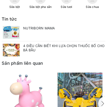
Sữa bột
Sữa bột pha sẳn
Sữa tươi
Sữa chua
Tin tức
NUTRIBORN MAMA
4 ĐIỀU CẦN BIẾT KHI LỰA CHỌN THUỐC BỔ CHO
BÀ BẦU
Sản phẩm liên quan