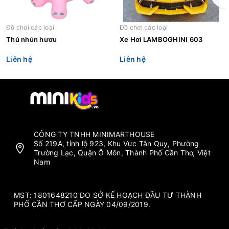
Đồ chơi các loại
Đồ chơi các loại
Thú nhún hươu
Xe Hơi LAMBOGHINI 603
Liên hệ
Liên hệ
CÔNG TY TNHH MINIMARTHOUSE
Số 219A, tỉnh lộ 923, Khu Vực Tân Quy, Phường
Trường Lạc, Quận Ô Môn, Thành Phố Cần Thơ, Việt
Nam
MST: 1801648210 DO SỞ KẾ HOẠCH ĐẦU TƯ THÀNH
PHỐ CẦN THƠ CẤP NGÀY 04/09/2019.