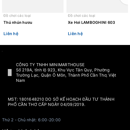
Đồ chơi các loại
Đồ chơi các loại
Thú nhún hươu
Xe Hơi LAMBOGHINI 603
Liên hệ
Liên hệ
CÔNG TY TNHH MINIMARTHOUSE
Số 219A, tỉnh lộ 923, Khu Vực Tân Quy, Phường
Trường Lạc, Quận Ô Môn, Thành Phố Cần Thơ, Việt
Nam
MST: 1801648210 DO SỞ KẾ HOẠCH ĐẦU TƯ THÀNH
PHỐ CẦN THƠ CẤP NGÀY 04/09/2019.
Thứ 2 - Chủ nhật: 6:00-20:00