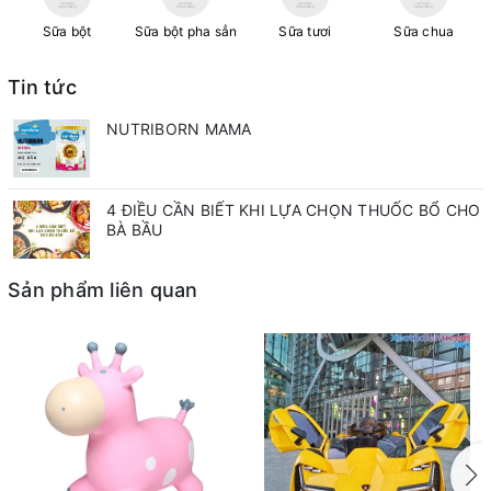
Sữa bột
Sữa bột pha sẳn
Sữa tươi
Sữa chua
Tin tức
NUTRIBORN MAMA
4 ĐIỀU CẦN BIẾT KHI LỰA CHỌN THUỐC BỔ CHO
BÀ BẦU
Sản phẩm liên quan