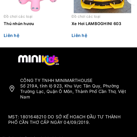
Đồ chơi các loại
Đồ chơi các loại
Thú nhún hươu
Xe Hơi LAMBOGHINI 603
Liên hệ
Liên hệ
CÔNG TY TNHH MINIMARTHOUSE
Số 219A, tỉnh lộ 923, Khu Vực Tân Quy, Phường
Trường Lạc, Quận Ô Môn, Thành Phố Cần Thơ, Việt
Nam
MST: 1801648210 DO SỞ KẾ HOẠCH ĐẦU TƯ THÀNH
PHỐ CẦN THƠ CẤP NGÀY 04/09/2019.