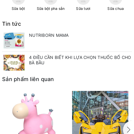
Sữa bột
Sữa bột pha sẳn
Sữa tươi
Sữa chua
Tin tức
NUTRIBORN MAMA
4 ĐIỀU CẦN BIẾT KHI LỰA CHỌN THUỐC BỔ CHO
BÀ BẦU
Sản phẩm liên quan