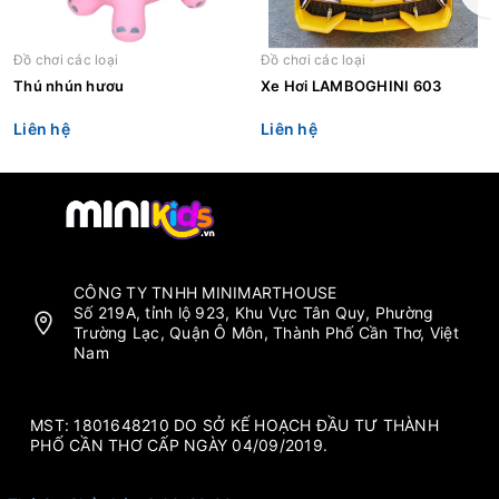
Đồ chơi các loại
Đồ chơi các loại
Thú nhún hươu
Xe Hơi LAMBOGHINI 603
Liên hệ
Liên hệ
CÔNG TY TNHH MINIMARTHOUSE
Số 219A, tỉnh lộ 923, Khu Vực Tân Quy, Phường
Trường Lạc, Quận Ô Môn, Thành Phố Cần Thơ, Việt
Nam
MST: 1801648210 DO SỞ KẾ HOẠCH ĐẦU TƯ THÀNH
PHỐ CẦN THƠ CẤP NGÀY 04/09/2019.