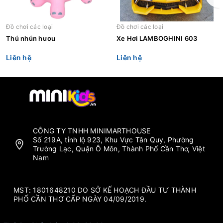
Đồ chơi các loại
Đồ chơi các loại
Thú nhún hươu
Xe Hơi LAMBOGHINI 603
Liên hệ
Liên hệ
CÔNG TY TNHH MINIMARTHOUSE
Số 219A, tỉnh lộ 923, Khu Vực Tân Quy, Phường
Trường Lạc, Quận Ô Môn, Thành Phố Cần Thơ, Việt
Nam
MST: 1801648210 DO SỞ KẾ HOẠCH ĐẦU TƯ THÀNH
PHỐ CẦN THƠ CẤP NGÀY 04/09/2019.