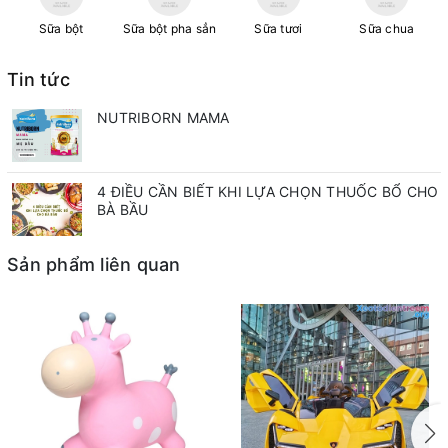
Sữa bột
Sữa bột pha sẳn
Sữa tươi
Sữa chua
Tin tức
NUTRIBORN MAMA
4 ĐIỀU CẦN BIẾT KHI LỰA CHỌN THUỐC BỔ CHO
BÀ BẦU
Sản phẩm liên quan