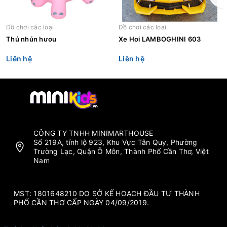
Đồ chơi các loại
Đồ chơi các loại
Thú nhún hươu
Xe Hơi LAMBOGHINI 603
Liên hệ
Liên hệ
CÔNG TY TNHH MINIMARTHOUSE
Số 219A, tỉnh lộ 923, Khu Vực Tân Quy, Phường
Trường Lạc, Quận Ô Môn, Thành Phố Cần Thơ, Việt
Nam
MST: 1801648210 DO SỞ KẾ HOẠCH ĐẦU TƯ THÀNH
PHỐ CẦN THƠ CẤP NGÀY 04/09/2019.