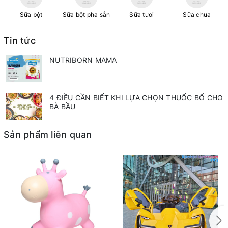
Sữa bột
Sữa bột pha sẳn
Sữa tươi
Sữa chua
Tin tức
NUTRIBORN MAMA
4 ĐIỀU CẦN BIẾT KHI LỰA CHỌN THUỐC BỔ CHO
BÀ BẦU
Sản phẩm liên quan