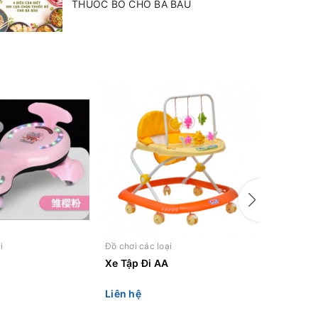
THUỐC BỔ CHO BÀ BẦU
i
Đồ chơi các loại
Đồ chơi cá
Xe Tập Đi AA
Xe moto
Liên hệ
Liên hệ