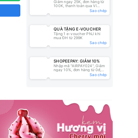
Giảm ngay 25K, đơn hàng từ
25K
100K, thanh toán qua Ví
ZaloPay
Sao chép
QUÀ TẶNG E-VOUCHER
Tặng 1 e-voucher PNJ khi
mua ĐH từ 299K
Sao chép
SHOPEEPAY: GIẢM 10%
Nhập mã "AIRPAY024", Giảm
ngay 10%, đơn hàng từ 0đ,
nhập mã tại ví ShopeePay
Sao chép