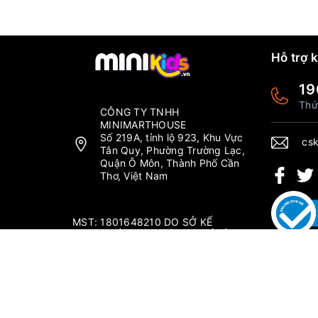
Hỗ trợ 
19
Thứ
CÔNG TY TNHH
MINIMARTHOUSE
Số 219A, tỉnh lộ 923, Khu Vực
csk
Tân Quy, Phường Trường Lạc,
Quận Ô Môn, Thành Phố Cần
Thơ, Việt Nam
MST: 1801648210 DO SỞ KẾ
HOẠCH ĐẦU TƯ THÀNH PHỐ CẦN
THƠ CẤP NGÀY 04/09/2019.
Thứ 2 - Chủ nhật: 6:00-20:00