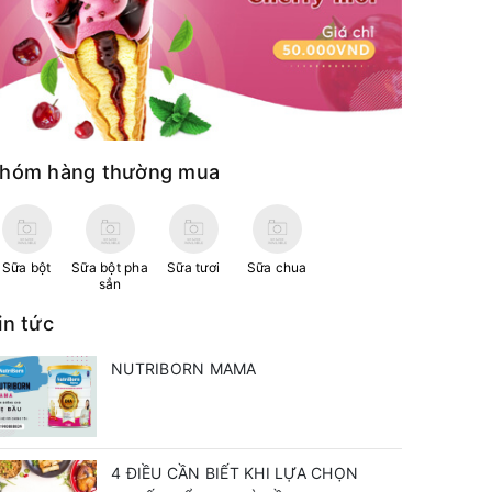
hóm hàng thường mua
Sữa bột
Sữa bột pha
Sữa tươi
Sữa chua
sẳn
in tức
NUTRIBORN MAMA
4 ĐIỀU CẦN BIẾT KHI LỰA CHỌN