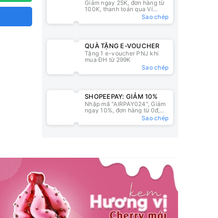
Giảm ngay 25K, đơn hàng từ
25K
100K, thanh toán qua Ví
ZaloPay
Sao chép
QUÀ TẶNG E-VOUCHER
Tặng 1 e-voucher PNJ khi
mua ĐH từ 299K
Sao chép
SHOPEEPAY: GIẢM 10%
Nhập mã "AIRPAY024", Giảm
ngay 10%, đơn hàng từ 0đ,
nhập mã tại ví ShopeePay
Sao chép