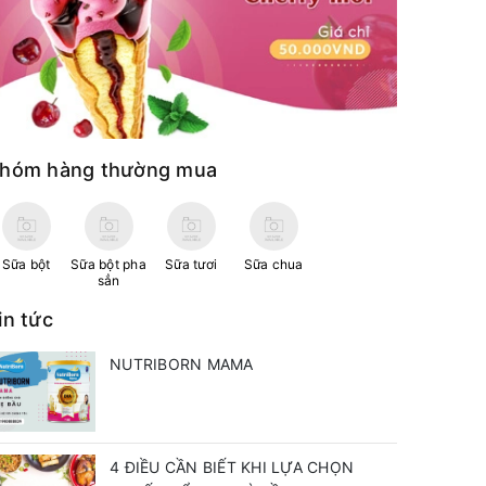
hóm hàng thường mua
Sữa bột
Sữa bột pha
Sữa tươi
Sữa chua
sẳn
in tức
NUTRIBORN MAMA
4 ĐIỀU CẦN BIẾT KHI LỰA CHỌN