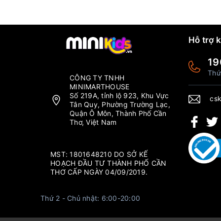
Hỗ trợ 
19
Thứ
CÔNG TY TNHH
MINIMARTHOUSE
Số 219A, tỉnh lộ 923, Khu Vực
csk
Tân Quy, Phường Trường Lạc,
Quận Ô Môn, Thành Phố Cần
Thơ, Việt Nam
MST: 1801648210 DO SỞ KẾ
HOẠCH ĐẦU TƯ THÀNH PHỐ CẦN
THƠ CẤP NGÀY 04/09/2019.
Thứ 2 - Chủ nhật: 6:00-20:00