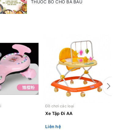
THUỐC BỔ CHO BÀ BẦU
i
Đồ chơi các loại
Đồ chơi cá
Xe Tập Đi AA
Xe moto
Liên hệ
Liên hệ